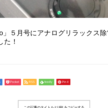
reo」５月号にアナログリラックス
した！
a
Pocket
RSS
feedly
Pin it
この記事のタイトルとURLをコピーする