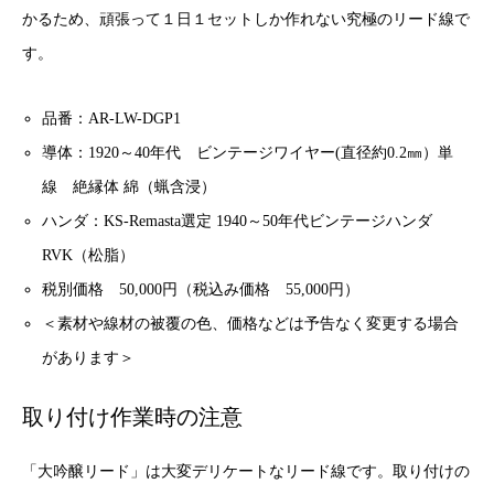
かるため、頑張って１日１セットしか作れない究極のリード線で
す。
品番：AR-LW-DGP1
導体：1920～40年代 ビンテージワイヤー(直径約0.2㎜）単
線 絶縁体 綿（蝋含浸）
ハンダ：KS-Remasta選定 1940～50年代ビンテージハンダ
RVK（松脂）
税別価格 50,000円（税込み価格 55,000円）
＜素材や線材の被覆の色、価格などは予告なく変更する場合
があります＞
取り付け作業時の注意
「大吟醸リード」は大変デリケートなリード線です。取り付けの